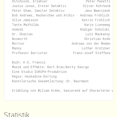
Hitchcock, Erzähler                     Peter Pasetti

Justus Jonas, Erster Detektiv         Oliver Rohrbeck

Peter Shaw, Zweiter Detektiv           Jens Wawrczeck

Bob Andrews, Recherchen und Archiv   Andreas Fröhlich

Allie Jamisson                        Katrin Fröhlich

Tante Mathilda                         Karin Lieneweg

Asmodi                               Rüdiger Schulzki

Dr. Shaitan                             Lutz Mackensy

Noxworth                               Christian Rode

Morton                          Andreas von der Meden

Manny                                 Lothar Grützner

Professor Barrister              Franz-Josef Steffens

Buch: H.G. Francis

Musik und Effekte: Bert Brac/Betty George

Eine Studio EUROPA-Produktion

Regie: Heikedine Körting

Künstlerische Gesamtleitung: Dr. Beurmann

Statistik