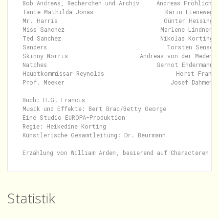
Bob Andrews, Recherchen und Archiv     Andreas Fröhlich

Tante Mathilda Jonas                     Karin Lieneweg

Mr. Harris                               Günter Heising

Miss Sanchez                            Marlene Lindner

Ted Sanchez                             Nikolas Körting

Sanders                                   Torsten Sense

Skinny Norris                     Andreas von der Meden

Natches                                Gernot Endermann

Hauptkommissar Reynolds                     Horst Frank

Prof. Meeker                               Josef Dahmen

Buch: H.G. Francis

Musik und Effekte: Bert Brac/Betty George

Eine Studio EUROPA-Produktion

Regie: Heikedine Körting

Künstlerische Gesamtleitung: Dr. Beurmann

Statistik