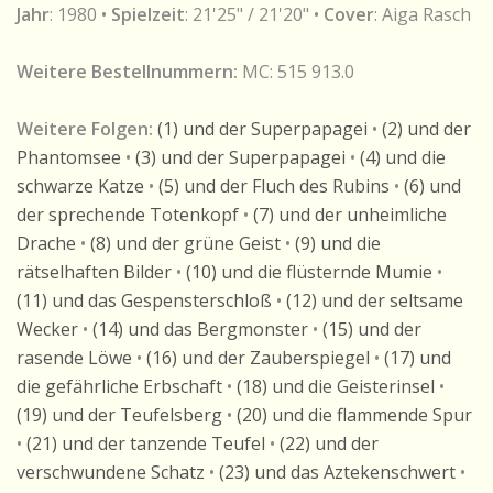
Jahr
: 1980 •
Spielzeit
: 21'25" / 21'20" •
Cover
: Aiga Rasch
Weitere Bestellnummern:
MC: 515 913.0
Weitere Folgen:
(1) und der Superpapagei
•
(2) und der
Phantomsee
•
(3) und der Superpapagei
•
(4) und die
schwarze Katze
•
(5) und der Fluch des Rubins
•
(6) und
der sprechende Totenkopf
•
(7) und der unheimliche
Drache
•
(8) und der grüne Geist
•
(9) und die
rätselhaften Bilder
•
(10) und die flüsternde Mumie
•
(11) und das Gespensterschloß
•
(12) und der seltsame
Wecker
•
(14) und das Bergmonster
•
(15) und der
rasende Löwe
•
(16) und der Zauberspiegel
•
(17) und
die gefährliche Erbschaft
•
(18) und die Geisterinsel
•
(19) und der Teufelsberg
•
(20) und die flammende Spur
•
(21) und der tanzende Teufel
•
(22) und der
verschwundene Schatz
•
(23) und das Aztekenschwert
•