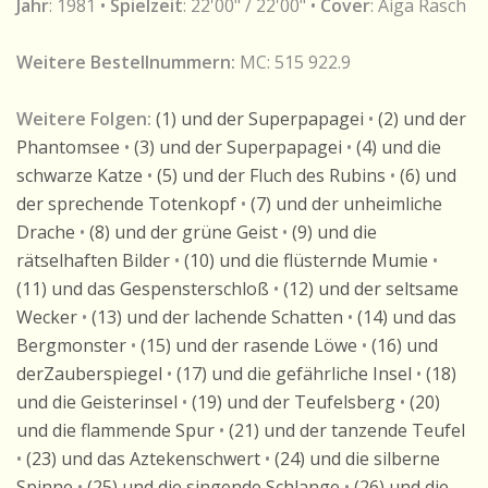
Jahr
: 1981 •
Spielzeit
: 22'00" / 22'00" •
Cover
: Aiga Rasch
Weitere Bestellnummern:
MC: 515 922.9
Weitere Folgen:
(1) und der Superpapagei
•
(2) und der
Phantomsee
•
(3) und der Superpapagei
•
(4) und die
schwarze Katze
•
(5) und der Fluch des Rubins
•
(6) und
der sprechende Totenkopf
•
(7) und der unheimliche
Drache
•
(8) und der grüne Geist
•
(9) und die
rätselhaften Bilder
•
(10) und die flüsternde Mumie
•
(11) und das Gespensterschloß
•
(12) und der seltsame
Wecker
•
(13) und der lachende Schatten
•
(14) und das
Bergmonster
•
(15) und der rasende Löwe
•
(16) und
derZauberspiegel
•
(17) und die gefährliche Insel
•
(18)
und die Geisterinsel
•
(19) und der Teufelsberg
•
(20)
und die flammende Spur
•
(21) und der tanzende Teufel
•
(23) und das Aztekenschwert
•
(24) und die silberne
Spinne
•
(25) und die singende Schlange
•
(26) und die