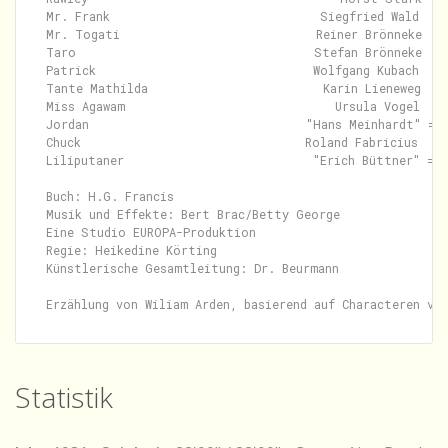
Mr. Frank                              Siegfried Wald

Mr. Togati                            Reiner Brönneke

Taro                                  Stefan Brönneke

Patrick                               Wolfgang Kubach

Tante Mathilda                         Karin Lieneweg

Miss Agawam                              Ursula Vogel

Jordan                               "Hans Meinhardt" = F
Chuck                                Roland Fabricius

Liliputaner                           "Erich Büttner" = J
Buch: H.G. Francis

Musik und Effekte: Bert Brac/Betty George

Eine Studio EUROPA-Produktion

Regie: Heikedine Körting

Künstlerische Gesamtleitung: Dr. Beurmann

Statistik