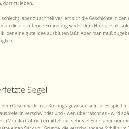
, dort zu leben.
 schlecht, aber zu schnell verliert sich die Geschichte in d
an die eintretende Ermüdung weder dem Hörspiel als solc
ik, der eine gute Idee ausbluten läßt. Aber man muß zugebe
glich.
erfetzte Segel
em Geschmack Frau Körtings gewesen sein: alles spielt in 
hauspielerin verschwindet und - wen überrascht es - wird s
 (Monika Gabriel) ermittelt mit sehr viel Eifer, aber nur mit
 hatte einen Sack voll Gründe, die verschwundene Sybill zu