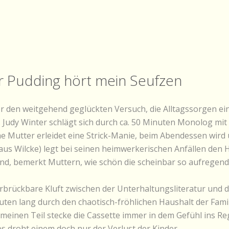
r Pudding hört mein Seufzen
 den weitgehend geglückten Versuch, die Alltagssorgen ei
 Judy Winter schlägt sich durch ca. 50 Minuten Monolog mit
he Mutter erleidet eine Strick-Manie, beim Abendessen wir
Claus Wilcke) legt bei seinen heimwerkerischen Anfällen den Ha
nd, bemerkt Muttern, wie schön die scheinbar so aufregende 
brückbare Kluft zwischen der Unterhaltungsliteratur und d
ten lang durch den chaotisch-fröhlichen Haushalt der Famil
einen Teil stecke die Cassette immer in dem Gefühl ins Reg
s droht einem doch nur der Verlust der Kinder.