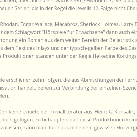
dlichen, aber auch die Erwachsenen gewonnen. So verblieb es b
euen Serien, die in der Regel die jeweils 12. Folge nicht übe
Rhodan, Edgar Wallace, Macabros, Sherlock Holmes, Larry B
 dem Schlagwort "Hörspiele für Erwachsene" dann auch eine
rtonung ein Roman aus dem weiten Bereich der Belletristik z
us dem Text des Inlays und der typisch-gelben Farbe des Ca
he Produktionen standen unter der Regie Heikedine Körting
le erschienen zehn Folgen, die aus Abmischungen der Fernse
ation handelt, denen zur Verbindung der einzelnen Szenen 
len.
en keine Untiefe der Trivialliteratur aus: Heinz G. Konsali
e jedoch gelogen, zu behaupten, daß diese Produktionen ke
t einzulassen, kann man durchaus mit einem gewissen Hörver