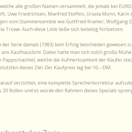
e, welche alle großen Namen versammelt, die jemals bei EUR
raeft, Uwe Friedrichsen, Manfred Steffen, Ursela Monn, Kar
eigen vom Stammensemble wie Gottfried Kramer, Wolfgang D
 Trowe. Auch diese Liste ließe sich beliebig fortsetzen.
der Serie damals (1983) kein Erfolg beschieden gewesen zu s
e ans Kaufhauslicht. Dabei hatte man sich solch große Mühe 
n Pappschachtel, welche die Aufmerksamkeit der Käufer steig
tützten dieses Ziel. Der Kaufpreis lag bei 10,--DM.
arauf verzichtet, eine komplette Sprecherkorrektur aufzulis
s 20 Rollen und es würde den Rahmen dieses Specials spren