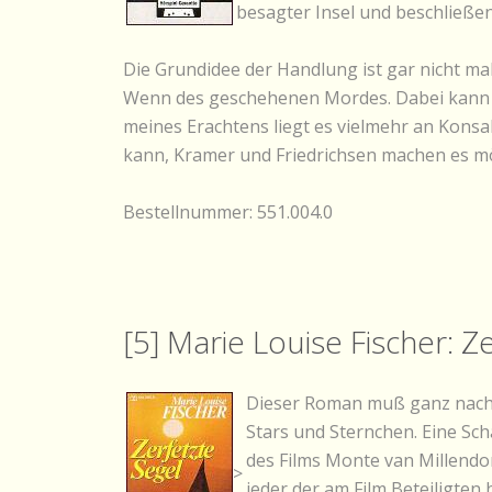
besagter Insel und beschließen
Die Grundidee der Handlung ist gar nicht mal
Wenn des geschehenen Mordes. Dabei kann m
meines Erachtens liegt es vielmehr an Konsal
kann, Kramer und Friedrichsen machen es mö
Bestellnummer: 551.004.0
[5] Marie Louise Fischer: Z
Dieser Roman muß ganz nach d
Stars und Sternchen. Eine Sc
des Films Monte van Millendonk
>
jeder der am Film Beteiligten