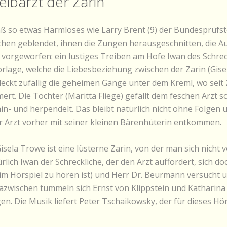
Leibarzt der Zarin
 so etwas Harmloses wie Larry Brent (9) der Bundesprüfste
hen geblendet, ihnen die Zungen herausgeschnitten, die A
ß vorgeworfen: ein lustiges Treiben am Hofe Iwan des Schreck
rlage, welche die Liebesbeziehung zwischen der Zarin (Gise
tdeckt zufällig die geheimen Gänge unter dem Kreml, wo seit 2
t. Die Tochter (Maritta Fliege) gefällt dem feschen Arzt s
in- und herpendelt. Das bleibt natürlich nicht ohne Folgen u
der Arzt vorher mit seiner kleinen Bärenhüterin entkommen.
isela Trowe ist eine lüsterne Zarin, von der man sich nicht
ürlich Iwan der Schreckliche, der den Arzt auffordert, sich 
ie im Hörspiel zu hören ist) und Herr Dr. Beurmann versucht
 Dazwischen tummeln sich Ernst von Klippstein und Kathari
. Die Musik liefert Peter Tschaikowsky, der für dieses Hö