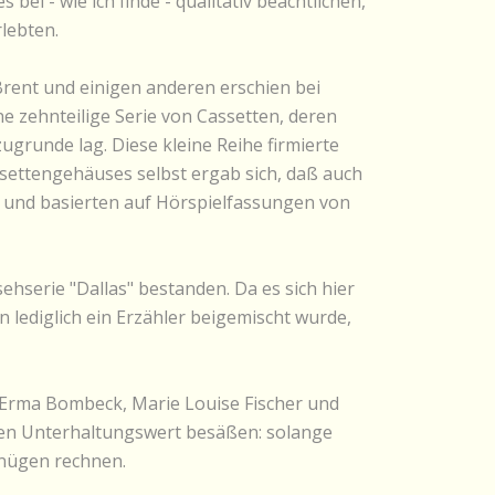
ei - wie ich finde - qualitativ beachtlichen,
rlebten.
rent und einigen anderen erschien bei
 zehnteilige Serie von Cassetten, deren
ugrunde lag. Diese kleine Reihe firmierte
ssettengehäuses selbst ergab sich, daß auch
s und basierten auf Hörspielfassungen von
hserie "Dallas" bestanden. Da es sich hier
lediglich ein Erzähler beigemischt wurde,
k, Erma Bombeck, Marie Louise Fischer und
inen Unterhaltungswert besäßen: solange
gnügen rechnen.