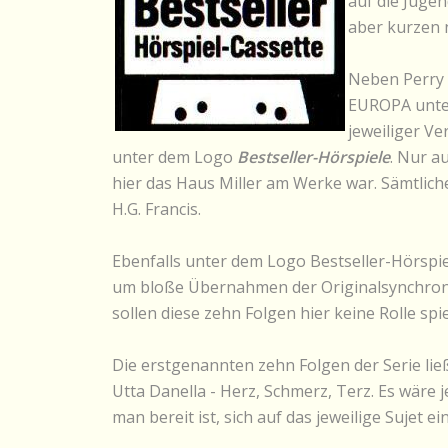
auf die Jugen
aber kurzen n
Neben Perry 
EUROPA unter
jeweiliger Ve
unter dem Logo
Bestseller-Hörspiele
. Nur a
hier das Haus Miller am Werke war. Sämtlic
H.G. Francis.
Ebenfalls unter dem Logo Bestseller-Hörspie
um bloße Übernahmen der Originalsynchronis
sollen diese zehn Folgen hier keine Rolle spie
Die erstgenannten zehn Folgen der Serie ließ
Utta Danella - Herz, Schmerz, Terz. Es wär
man bereit ist, sich auf das jeweilige Suje