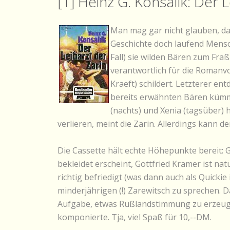
[1] Heinz G. Konsalik: Der 
Man mag gar nicht glauben, daß
Geschichte doch laufend Mensc
Fall) sie wilden Bären zum Fra
verantwortlich für die Romanvo
Kraeft) schildert. Letzterer en
bereits erwähnten Bären kümmer
(nachts) und Xenia (tagsüber) h
verlieren, meint die Zarin. Allerdings kann 
Die Cassette hält echte Höhepunkte bereit: G
bekleidet erscheint, Gottfried Kramer ist nat
richtig befriedigt (was dann auch als Quick
minderjährigen (!) Zarewitsch zu sprechen.
Aufgabe, etwas Rußlandstimmung zu erzeugen
komponierte. Tja, viel Spaß für 10,--DM.