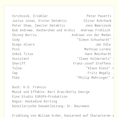
Hitchcock, Erzähler                     Peter Pasetti

Justus Jonas, Erster Detektiv         Oliver Rohrbeck

Peter Shaw, Zweiter Detektiv           Jens Wawrczeck

Bob Andrews, Recherchen und Archiv   Andreas Fröhlich

Skinny Norris                   Andreas von der Meden

Cody                               "Simon Schuchardt" = W
Diego Alvaro                                 Jan Odle

Pico                                   Mathias Lorenz

Onkel Titus                            Hans Meinhardt

Assistent                          "Claes Holmcrantz" = G
Sheriff                          Franz-Josef Steffens

Tulsa                                   "Klaus Klein" = F
Cap                                      Fritz Wegely

Pike                               "Philip Mehringer" = J
Buch: H.G. Francis

Musik und Effekte: Bert Brac/Betty George

Eine Studio EUROPA-Produktion

Regie: Heikedine Körting

Künstlerische Gesamtleitung: Dr. Beurmann
