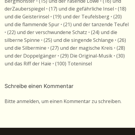
Bergmonster
•
(15) und der rasende Löwe
•
(16) und
derZauberspiegel
•
(17) und die gefährliche Insel
•
(18)
und die Geisterinsel
•
(19) und der Teufelsberg
•
(20)
und die flammende Spur
•
(21) und der tanzende Teufel
•
(22) und der verschwundene Schatz
•
(24) und die
silberne Spinne
•
(25) und die singende Schlange
•
(26)
und die Silbermine
•
(27) und der magische Kreis
•
(28)
und der Doppelgänger
•
(29) Die Original-Musik
•
(30)
und das Riff der Haie
•
(100) Toteninsel
Schreibe einen Kommentar
Bitte anmelden, um einen Kommentar zu schreiben.