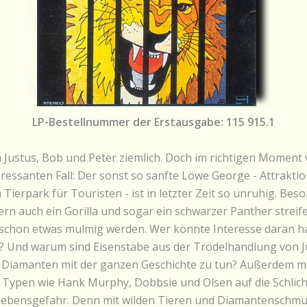
LP-Bestellnummer der Erstausgabe: 115 915.1
h Justus, Bob und Peter ziemlich. Doch im richtigen Moment v
ressanten Fall: Der sonst so sanfte Löwe George - Attraktion
Tierpark für Touristen - ist in letzter Zeit so unruhig. Beso
rn auch ein Gorilla und sogar ein schwarzer Panther streifen
schon etwas mulmig werden. Wer könnte Interesse daran ha
n? Und warum sind Eisenstäbe aus der Trödelhandlung von J
 Diamanten mit der ganzen Geschichte zu tun? Außerdem m
e Typen wie Hank Murphy, Dobbsie und Olsen auf die Schli
Lebensgefahr. Denn mit wilden Tieren und Diamantenschmug