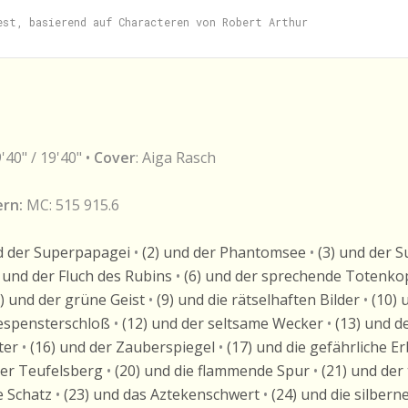
9'40" / 19'40" •
Cover
: Aiga Rasch
rn:
MC: 515 915.6
d der Superpapagei
•
(2) und der Phantomsee
•
(3) und der 
) und der Fluch des Rubins
•
(6) und der sprechende Totenko
8) und der grüne Geist
•
(9) und die rätselhaften Bilder
•
(10) 
Gespensterschloß
•
(12) und der seltsame Wecker
•
(13) und d
ter
•
(16) und der Zauberspiegel
•
(17) und die gefährliche E
der Teufelsberg
•
(20) und die flammende Spur
•
(21) und der
 Schatz
•
(23) und das Aztekenschwert
•
(24) und die silbern