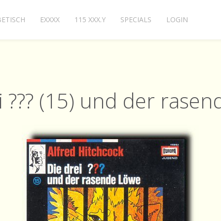
ETISCH
EXXXX
115 XXX.Y
SPECIALS
LOGIN
i ??? (15) und der rase