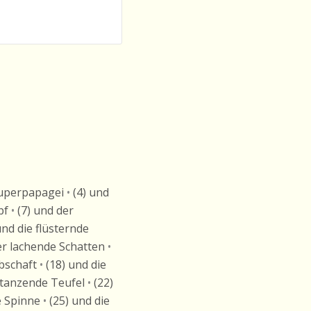
Superpapagei
•
(4) und
pf
•
(7) und der
und die flüsternde
er lachende Schatten
•
rbschaft
•
(18) und die
 tanzende Teufel
•
(22)
e Spinne
•
(25) und die