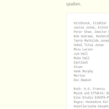
spaßen.
Hitchcock, Erzähler 
Justus Jonas, Erster
Peter Shaw, Zweiter 
Bob Andrews, Recherc
Tante Mathilda Jonas
Onkel Titus Jonas   
Miss Larson         
Jim Hall            
Mike Hall           
Eastland            
Olsen               
Hank Murphy         
Morton              
Doc Dawson          
Buch: H.G. Francis

Musik und Effekte: B
Eine Studio EUROPA-P
Regie: Heikedine Kört
Künstlerische Gesamt