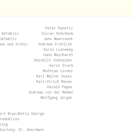
                      Peter Pasetti

 Detektiv           Oliver Rohrbeck

Detektiv             Jens Wawrczeck

hen und Archiv     Andreas Fröhlich

                     Karin Lieneweg

                     Hans Meinhardt

                 Reinhilt Schneider

                        Horst Stark

                     Mathias Lorenz

                  Karl Walter Diess

                  Karl-Ulrich Meves

                       Harald Pages

              Andreas von der Meden

                    Wolfgang Jürgen

ert Brac/Betty George

roduktion

ing

leitung: Dr. Beurmann
