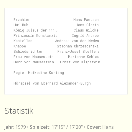
Erzähler                     Hans Paetsch

Hui Buh                       Hans Clarin

König Julius der 111.        Claus Wilcke

Prinzessin Konstanzia       Ingrid Andree

Kastellan           Andreas von der Meden

Knappe               Stephan Chrzescinski

Schiedsrichter       Franz-Josef Steffens

Frau von Mausestein       Marianne Kehlau

Herr von Mausestein   Ernst von Klipstein

Regie: Heikedine Körting

Statistik
Jahr
: 1979 •
Spielzeit
: 17'15" / 17'20" •
Cover
: Hans