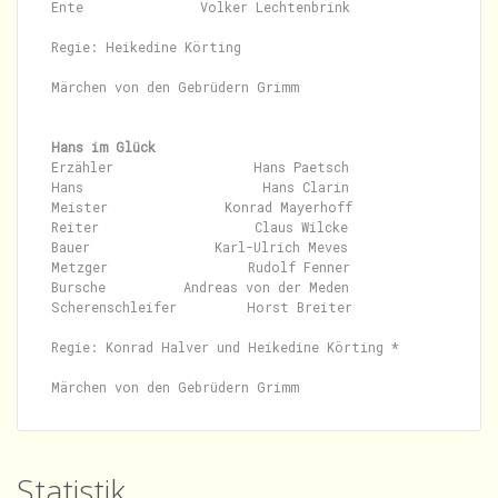
Ente               Volker Lechtenbrink

Regie: Heikedine Körting

Märchen von den Gebrüdern Grimm

Hans im Glück
Erzähler                  Hans Paetsch

Hans                       Hans Clarin

Meister               Konrad Mayerhoff

Reiter                    Claus Wilcke

Bauer                Karl-Ulrich Meves

Metzger                  Rudolf Fenner

Bursche          Andreas von der Meden

Scherenschleifer         Horst Breiter

Regie: Konrad Halver und Heikedine Körting *

Statistik