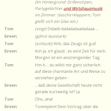
(Im Hintergrund: Grillenzirpen,
Partygelächter
und Wirtshausmusik
;
im Zimmer: Geschirrklappern; Tom
gießt sich ein Glas ein.)
Tom
:
(singt)
Didadii dadadadaadadaaa ...
Eireen
:
(gähnt lautstark)
Tom
:
(schluckt)
Ahh, das Zeugs ist gut!
Eireen
:
Ach ja, ich glaub', es wird Zeit für mich.
Morgen ist ein anstrengender Tag.
Tom
:
Hm-h ... du willst mir ganz sicherlich
auf diese charmante Art und Weise zu
verstehen geben -
Eireen
:
... daß deine Gesellschaft heute nicht
gerade kurzweilig ist? Ja.
Tom
:
Oho, aha!
Eireen
:
Tommylein! Dein Vortrag über die