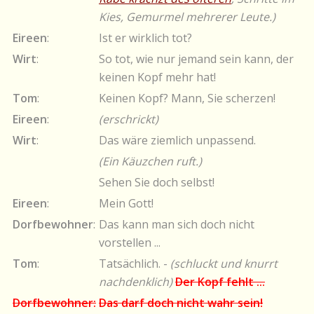
Kies, Gemurmel mehrerer Leute.)
Eireen
:
Ist er wirklich tot?
Wirt
:
So tot, wie nur jemand sein kann, der
keinen Kopf mehr hat!
Tom
:
Keinen Kopf? Mann, Sie scherzen!
Eireen
:
(erschrickt)
Wirt
:
Das wäre ziemlich unpassend.
(Ein Käuzchen ruft.)
Sehen Sie doch selbst!
Eireen
:
Mein Gott!
Dorfbewohner
:
Das kann man sich doch nicht
vorstellen ...
Tom
:
Tatsächlich. -
(schluckt und knurrt
nachdenklich)
Der Kopf fehlt ...
Dorfbewohner:
Das darf doch nicht wahr sein!