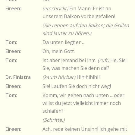
Eireen
:
(erschrickt)
Ein Mann! Er ist an
unserem Balkon vorbeigefallen!
(Sie rennen auf den Balkon; die Grillen
sind lauter zu hören.)
Tom
:
Da unten liegt er ...
Eireen
:
Oh, mein Gott.
Tom
:
Ist aber jemand bei ihm.
(ruft)
He, Sie!
Sie, was machen Sie denn da!?
Dr. Finistra
:
(kaum hörbar)
Hihihihihi !
Eireen
:
Sie! Laufen Sie doch nicht weg!
Tom
:
Komm, wir gehen nach unten ... oder
willst du jetzt vielleicht immer noch
schlafen?
(Schritte.)
Eireen
:
Ach, rede keinen Unsinn! Ich gehe mit