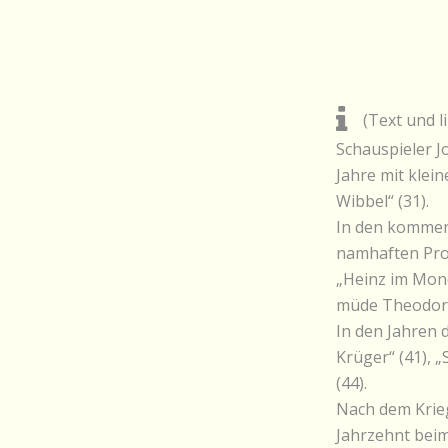
(Text und li
Schauspieler J
Jahre mit klei
Wibbel“ (31).
In den kommen
namhaften Prod
„Heinz im Mond
müde Theodor“ 
In den Jahren 
Krüger“ (41), „
(44).
Nach dem Krieg
Jahrzehnt beim