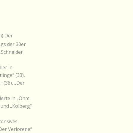
i) Der
ngs der 30er
 „Schneider
ler in
inge“ (33),
 (36), „Der
.
gierte in „Ohm
) und „Kolberg“
tensives
Der Verlorene“