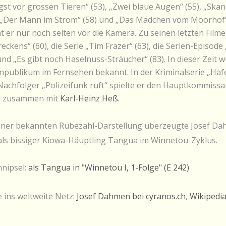
ngst vor grossen Tieren“ (53), „Zwei blaue Augen“ (55), „Ska
 „Der Mann im Strom“ (58) und „Das Mädchen vom Moorhof“ 
at er nur noch selten vor die Kamera. Zu seinen letzten Film
ckens“ (60), die Serie „Tim Frazer“ (63), die Serien-Episode 
und „Es gibt noch Haselnuss-Sträucher“ (83). In dieser Zeit 
npublikum im Fernsehen bekannt. In der Kriminalserie „Hafen
Nachfolger „Polizeifunk ruft“ spielte er den Hauptkommissar
r zusammen mit
Karl-Heinz Heß
.
er bekannten Rübezahl-Darstellung überzeugte Josef D
ls bissiger Kiowa-Häuptling Tangua im Winnetou-Zyklus.
ipsel:
als Tangua in "Winnetou I, 1-Folge" (E 242)
ins weltweite Netz:
Josef Dahmen bei cyranos.ch
,
Wikipedi