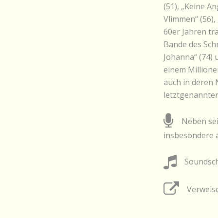
(51), „Keine A
Vlimmen“ (56),
60er Jahren tr
Bande des Schre
Johanna“ (74) 
einem Millione
auch in deren 
letztgenannte
Neben sein
insbesondere a
Soundschn
Verweise 