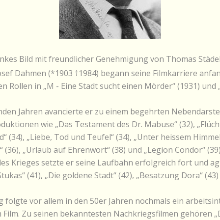
nkes Bild mit freundlicher Genehmigung von Thomas Städel
osef Dahmen (*1903 †1984) begann seine Filmkarriere anfa
nen Rollen in „M - Eine Stadt sucht einen Mörder“ (1931) und
den Jahren avancierte er zu einem begehrten Nebendarstel
uktionen wie „Das Testament des Dr. Mabuse“ (32), „Flüchtl
“ (34), „Liebe, Tod und Teufel“ (34), „Unter heissem Himmel“
(36), „Urlaub auf Ehrenwort“ (38) und „Legion Condor“ (39)
des Krieges setzte er seine Laufbahn erfolgreich fort und a
Stukas“ (41), „Die goldene Stadt“ (42), „Besatzung Dora“ (43
 folgte vor allem in den 50er Jahren nochmals ein arbeitsin
 Film. Zu seinen bekanntesten Nachkriegsfilmen gehören „