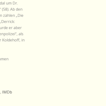
ndal um Dr.
(58). Ab den
en zählen „Die
„Derrick:
wurde er aber
polizei“, als
 Koldehoff, in
ahmen
a
,
IMDb