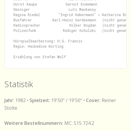
Horst Kaupa              Gernot Endemann

Deiniger                   Lutz Mackensy

Regina Riedel         "Ingrid Habermann" = Katharina Brau
Busfahrer          Karl-Heinz Gerdesmann   (nicht genannt
Radiosprecher              Volker Bogdan   (nicht genannt
Polizeifunk             Rüdiger Schulzki   (nicht genannt
Hörspielbearbeitung: H.G. Francis

Regie: Heikedine Körting

Statistik
Jahr
: 1982 •
Spielzeit
: 19'50" / 19'50" •
Cover:
Reiner
Stolte
Weitere Bestellnummern:
MC: 515 724.2