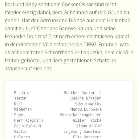
Karl und Gaby samt dem Cocker Oskar sind nicht
minder emsig dabei, dem Geheimnis auf den Grund zu
gehen. Hat der betrunkene Blonde aus dem Hallenbad
damit zu tun? Oder der Ganove Kaupa und seine
Freundin Dolores? Erst nach einem nächtlichen Kampf
in der einsamen Villa erfahren die TKKG-Freunde, was
es mit dem toten Schrotthändler Labutzka, dem die Villa
früher gehörte, und dem gestohlenen Schatz im
Stausee auf sich hat.
Erzähler               Günther Dockerill

Tarzan                    Sascha Draeger

Karl                        Niky Nowotny

Klößchen                  Manou Lubowski

Gaby                 Veronika Neugebauer

Herr Adelmann              Willem Fricke

Otto Galster                Klaus Kähler

Wirtin                 Ingeborg Kanstein

Dolores                    Elke Reissert
