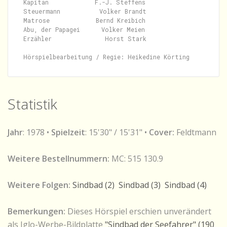
Kapitän             F.-J. Steffens

Steuermann           Volker Brandt

Matrose             Bernd Kreibich

Abu, der Papagei      Volker Meien

Erzähler               Horst Stark

Statistik
Jahr
: 1978 •
Spielzeit
: 15'30" / 15'31" •
Cover:
Feldtmann
Weitere Bestellnummern:
MC: 515 130.9
Weitere Folgen:
Sindbad (2)
Sindbad (3)
Sindbad (4)
Bemerkungen:
Dieses Hörspiel erschien unverändert
als Iglo-Werbe-Bildplatte
"Sindbad der Seefahrer" (190