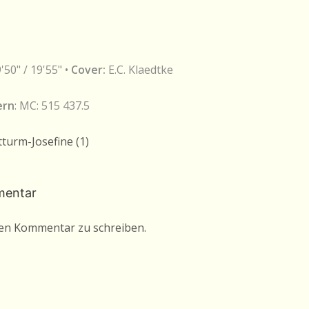
9'50" / 19'55" •
Cover:
E.C. Klaedtke
ern
: MC: 515 437.5
turm-Josefine (1)
mentar
nen Kommentar zu schreiben.