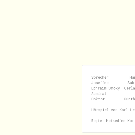
Sprecher          Han
Josefine         Sabi
Ephraim Smoky  Gerla
Admiral              
Doktor         Günth
Hörspiel von Karl-He