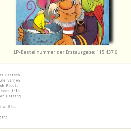
LP-Bestellnummer der Erstausgabe: 115 437.0
s Paetsch

ne Sinjen

ch Fiedler

Hans Irle

er Heising

inz Gies
