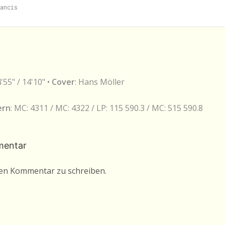
4'55" / 14'10" •
Cover
: Hans Möller
ern
: MC: 4311 / MC: 4322 / LP: 115 590.3 / MC: 515 590.8
mentar
nen Kommentar zu schreiben.