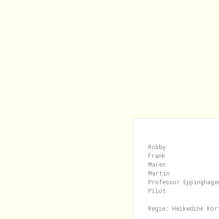
Robby               
Frank                
Maren                
Martin              
Professor Eppinghage
Pilot               
Regie: Heikedine Kört