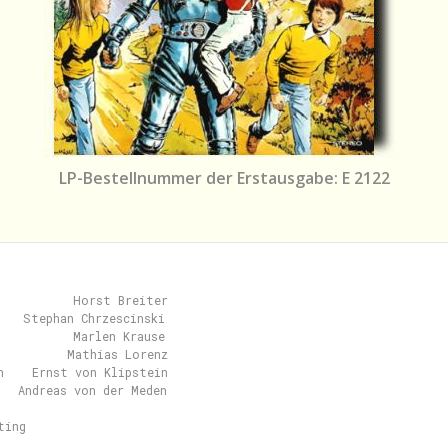
LP-Bestellnummer der Erstausgabe: E 2122
           Horst Breiter

   Stephan Chrzescinski

          Marlen Krause

          Mathias Lorenz

n    Ernst von Klipstein

   Andreas von der Meden

ing
