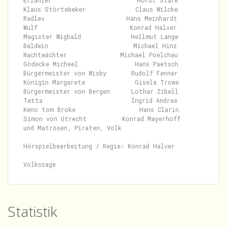
Erzähler                        Horst Stark

Klaus Störtebeker              Claus Wilcke

Radlev                       Hans Meinhardt

Wulf                          Konrad Halver

Magister Wigbald              Hellmut Lange

Baldwin                        Michael Hinz

Nachtwächter               Michael Poelchau

Gödecke Micheel                Hans Paetsch

Bürgermeister von Wisby       Rudolf Fenner

Königin Margarete              Gisela Trowe

Bürgermeister von Bergen      Lothar Zibell

Tetta                         Ingrid Andree

Keno tom Broke                  Hans Clarin

Simon von Utrecht          Konrad Mayerhoff

und Matrosen, Piraten, Volk

Hörspielbearbeitung / Regie: Konrad Halver

Statistik