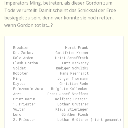
Imperators Ming, betreten, als dieser Gordon zum
Tode verurteilt! Damit scheint das Schicksal der Erde
besiegelt zu sein, denn wer könnte sie noch retten,
wenn Gordon tot ist... ?
Erzähler                  Horst Frank

Dr. Zarkov           Gottfried Kramer

Dale Arden           Heidi Schaffrath

Flash Gordon            Lutz Mackensy

Soldat               Rüdiger Schulzki

Roboter                Hans Meinhardt

Ming                  Jürgen Thormann

Klytus                 Christian Rode

Prinzessin Aura    Brigitte Kollecker

Arzt             Franz-Josef Steffens

Prinz Barin          Wolfgang Draeger

1. Priester           Lothar Grützner

Vultan               Klaus Stieringer

Luro                    Günther Flesh

2. Priester           Lothar Grützner (nicht genannt)
