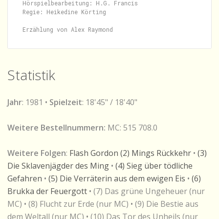
Hörspielbearbeitung: H.G. Francis

Regie: Heikedine Körting

Statistik
Jahr
: 1981 •
Spielzeit
: 18'45" / 18'40"
Weitere Bestellnummern:
MC: 515 708.0
Weitere Folgen
:
Flash Gordon (2) Mings Rückkehr
•
(3)
Die Sklavenjägder des Ming
•
(4) Sieg über tödliche
Gefahren
•
(5) Die Verräterin aus dem ewigen Eis
•
(6)
Brukka der Feuergott
• (7) Das grüne Ungeheuer (nur
MC) • (8) Flucht zur Erde (nur MC) • (9) Die Bestie aus
dem Weltall (nur MC) • (10) Das Tor des Unheils (nur