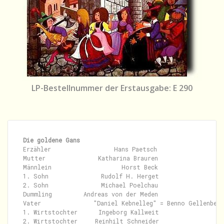
LP-Bestellnummer der Erstausgabe: E 290
Die goldene Gans
Erzähler                  Hans Paetsch

Mutter               Katharina Brauren

Männlein                    Horst Beck

1. Sohn               Rudolf H. Herget

2. Sohn               Michael Poelchau

Dummling         Andreas von der Meden

Vater               "Daniel Kebnelleg" = Benno Gellenbeck

1. Wirtstochter      Ingeborg Kallweit

2. Wirtstochter     Reinhilt Schneider
