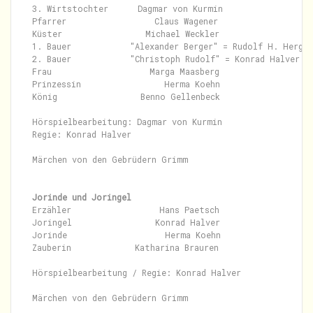
3. Wirtstochter      Dagmar von Kurmin

Pfarrer                  Claus Wagener

Küster                 Michael Weckler

1. Bauer            "Alexander Berger" = Rudolf H. Herget
2. Bauer            "Christoph Rudolf" = Konrad Halver

Frau                    Marga Maasberg

Prinzessin                 Herma Koehn

König                 Benno Gellenbeck

Hörspielbearbeitung: Dagmar von Kurmin

Regie: Konrad Halver

Märchen von den Gebrüdern Grimm

Jorinde und Joringel
Erzähler                  Hans Paetsch

Joringel                 Konrad Halver

Jorinde                    Herma Koehn

Zauberin             Katharina Brauren

Hörspielbearbeitung / Regie: Konrad Halver
