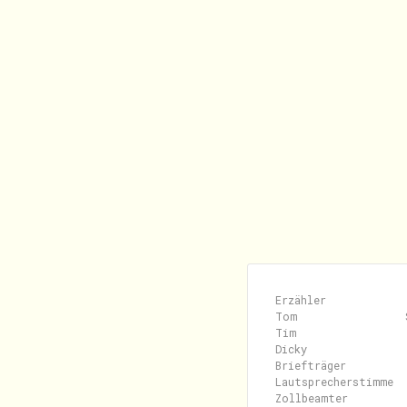
Erzähler             
Tom                 
Tim                  
Dicky                
Briefträger          
Lautsprecherstimme  
Zollbeamter         