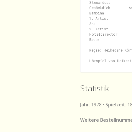
Stewardess          
Gepäckdieb         An
Bambina             
1. Artist           
Ara                 
2. Artist           
Hoteldirektor       
Bauer               
Regie: Heikedine Kört
Statistik
Jahr
: 1978 •
Spielzeit
: 1
Weitere Bestellnumme