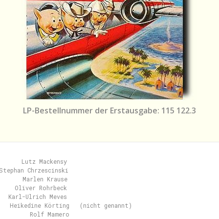
LP-Bestellnummer der Erstausgabe: 115 122.3
      Lutz Mackensy

Stephan Chrzescinski

      Marlen Krause

    Oliver Rohrbeck

  Karl-Ulrich Meves

   Heikedine Körting   (nicht genannt)

         Rolf Mamero
