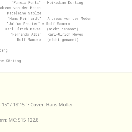
      "Pamela Punti" = Heikedine Körting

dreas von der Meden

    Madeleine Stolze

    "Hans Meinhardt" = Andreas von der Meden

    "Julius Ernster" = Rolf Mamero

   Karl-Ulrich Meves   (nicht genannt)

     "Fernando Alba" = Karl-Ulrich Meves

         Rolf Mamero   (nicht genannt)

ing

8'15" / 18'15" •
Cover
: Hans Möller
rn:
MC: 515 122.8