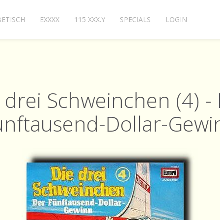
ETISCH
EXXXX
115 XXX.Y
SPECIALS
LOGIN
 drei Schweinchen (4) -
ünftausend-Dollar-Gewi