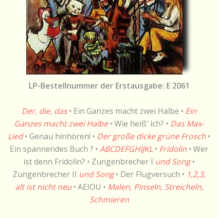
LP-Bestellnummer der Erstausgabe: E 2061
Der, die, das
• Ein Ganzes macht zwei Halbe •
Ein
Ganzes macht zwei Halbe
• Wie heiß' ich? •
Das Max-
Lied
• Genau hinhören! •
Der große dicke grüne Frosch
•
Ein spannendes Buch ? •
ABCDEFGHIJKL
•
Fridolin
• Wer
ist denn Fridolin? • Zungenbrecher I
und Song
•
Zungenbrecher II
und Song
• Der Flugversuch •
1,2,3,
alt ist nicht neu
• AEIOU •
Malen, Pinseln, Streicheln,
Schmieren