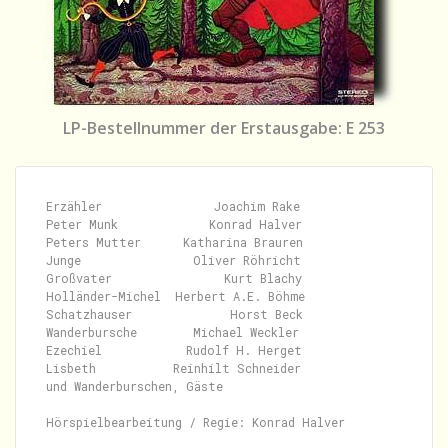
LP-Bestellnummer der Erstausgabe: E 253
Erzähler                Joachim Rake

Peter Munk             Konrad Halver

Peters Mutter      Katharina Brauren

Junge                Oliver Röhricht

Großvater                Kurt Blachy

Holländer-Michel  Herbert A.E. Böhme

Schatzhauser              Horst Beck

Wanderbursche        Michael Weckler

Ezechiel            Rudolf H. Herget

Lisbeth           Reinhilt Schneider

und Wanderburschen, Gäste

Hörspielbearbeitung / Regie: Konrad Halver
