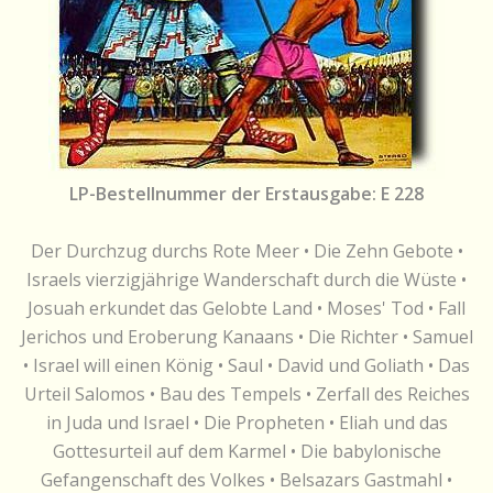
LP-Bestellnummer der Erstausgabe: E 228
Der Durchzug durchs Rote Meer • Die Zehn Gebote •
Israels vierzigjährige Wanderschaft durch die Wüste •
Josuah erkundet das Gelobte Land • Moses' Tod • Fall
Jerichos und Eroberung Kanaans • Die Richter • Samuel
• Israel will einen König • Saul • David und Goliath • Das
Urteil Salomos • Bau des Tempels • Zerfall des Reiches
in Juda und Israel • Die Propheten • Eliah und das
Gottesurteil auf dem Karmel • Die babylonische
Gefangenschaft des Volkes • Belsazars Gastmahl •