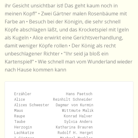
ihr Gesicht unsichtbar ist! Das geht kaum noch in
meinen Kopf!" • Zwei Gärtner malen Rosenbäume mit
Farbe an • Besuch bei der Königin, die sehr schnell
Köpfe abschlagen läßt, und das Krocketspiel mit Igeln
als Kugeln • Alice erwirkt eine Gerichtsverhandlung,
damit weniger Köpfe rollen • Der König als recht
unbeschlagener Richter • "Ihr seid ja bloß ein
Kartenspiel!" • Wie schnell man vom Wunderland wieder
nach Hause kommen kann
Erzähler                Hans Paetsch

Alice             Reinhilt Schneider

Alices Schwester   Dagmar von Kurmin

Maus                  Wittmute Malik

Raupe                  Konrad Halver

Taube                  Sylvia Anders

Herzogin           Katharina Brauren

Lachkatze           Rudolf H. Herget
