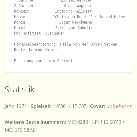
1.Gärtner            Michael Weckler

2.Gärtner              Claus Wagener

Königin            Ingeborg Kallweit

Henker            "Christoph Rudolf" = Konrad Halver

König                Edgar Maschmann

Herold             Peter von Schultz

und Hofstaat, Zuschauer

Hörspielbearbeitung: Hella von der Osten-Sacken

Regie: Konrad Halver

Statistik
Jahr
: 1971 •
Spielzeit
: 16'30" / 17'20" •
Cover
:
unbekannt
Weitere Bestellnummern:
MC: 4288 • LP: 115 587.3 •
MC: 515 587.8